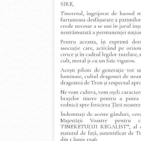
SIRE,
Tineretul, îngrijorat de haosul 
furtunoasa desfășurare a patimilor 
crede necesar a se uni în jurul înț
nestrămutată a permanenței națion
Pentru aceasta, își exprimă do
asociație care, activând pe orizo
civice și în cadrul legilor tutelare
cult, moral și cu un fizic viguros.
Acești piloni de generație vor u
luminate, cultul dragostei de neam
dragostea de Tron și respectul apr
Ne vom cultiva, vom oțeli caracter
brațelor tinere pentru a putea 
rodnică spre fericirea Țării noastre
Îndemnați de aceste gânduri, ce
Majestății Voastre pentru c
TINERETULUI REGALIST”, al căr
statutul de față, autentificat de T
din 1 Iunie 1946.