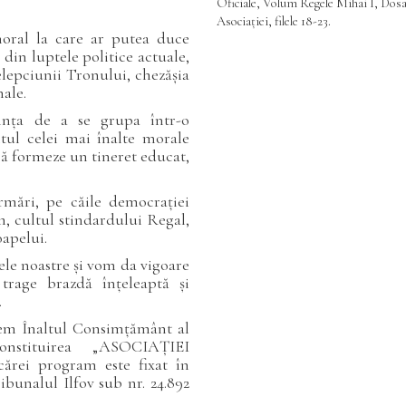
Oficiale, Volum Regele Mihai I, Dosar 
Asociației, filele 18-23.
moral la care ar putea duce
din luptele politice actuale,
elepciunii Tronului, chezășia
ale.
rința de a se grupa într-o
ntul celei mai înalte morale
, să formeze un tineret educat,
rmări, pe căile democrației
, cultul stindardului Regal,
oapelui.
ele noastre și vom da vigoare
trage brazdă înțeleaptă și
.
rem Înaltul Consimțământ al
onstituirea „ASOCIAȚIEI
ei program este fixat în
ribunalul Ilfov sub nr. 24.892