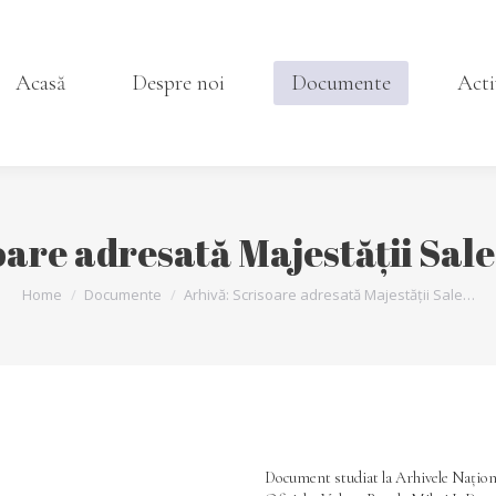
Despre noi
Documente
Activitate
Acasă
Despre noi
Documente
Acti
oare adresată Majestății Sale
You are here:
Home
Documente
Arhivă: Scrisoare adresată Majestății Sale…
Document studiat la Arhivele Națion