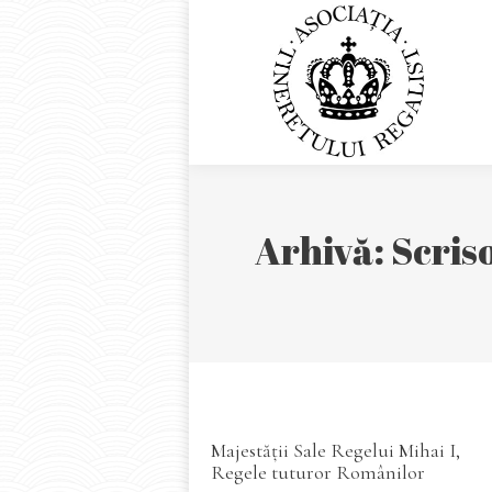
Acasă
Arhivă: Scris
Majestăţii Sale Regelui Mihai I,
Regele tuturor Românilor