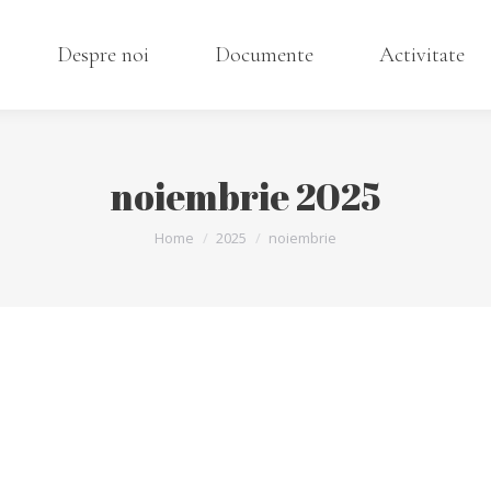
Despre noi
Documente
Activitate
noiembrie 2025
You are here:
Home
2025
noiembrie