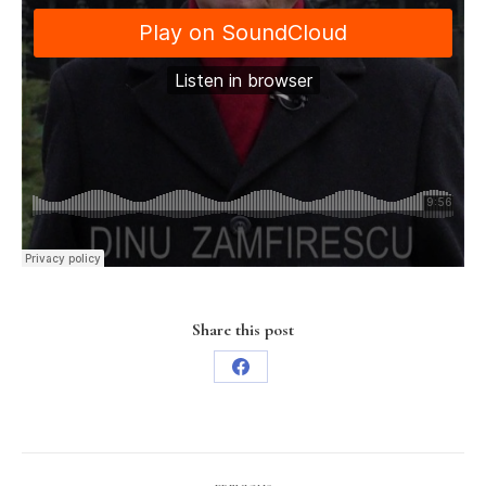
Share this post
Share
on
Facebook
Post