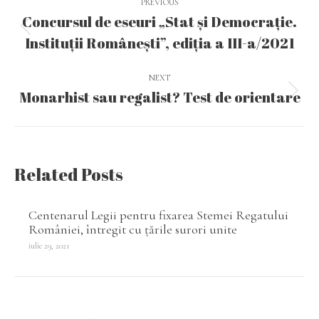
PREVIOUS
navigation
Concursul de eseuri „Stat şi Democraţie.
Previous
Instituţii Româneşti”, ediția a III-a/2021
post:
NEXT
Monarhist sau regalist? Test de orientare
Next
post:
Related Posts
Centenarul Legii pentru fixarea Stemei Regatului
României, întregit cu țările surori unite
iulie 29, 2021